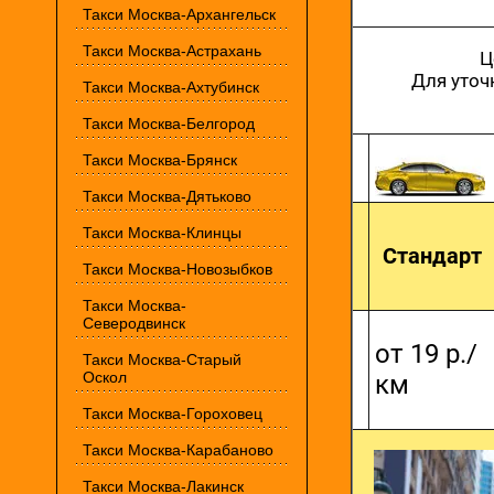
Такси Москва-Архангельск
Такси Москва-Астрахань
Ц
Для уточ
Такси Москва-Ахтубинск
Такси Москва-Белгород
Такси Москва-Брянск
Такси Москва-Дятьково
Такси Москва-Клинцы
Стандарт
Такси Москва-Новозыбков
Такси Москва-
Северодвинск
от 19 р./
Такси Москва-Старый
Оскол
км
Такси Москва-Гороховец
Такси Москва-Карабаново
Такси Москва-Лакинск