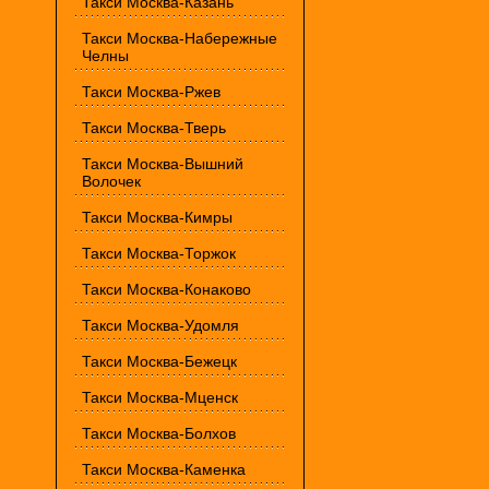
Такси Москва-Казань
Такси Москва-Набережные
Челны
Такси Москва-Ржев
Такси Москва-Тверь
Такси Москва-Вышний
Волочек
Такси Москва-Кимры
Такси Москва-Торжок
Такси Москва-Конаково
Такси Москва-Удомля
Такси Москва-Бежецк
Такси Москва-Мценск
Такси Москва-Болхов
Такси Москва-Каменка