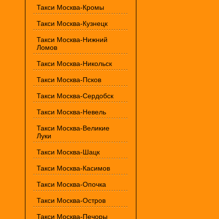
Такси Москва-Кромы
Такси Москва-Кузнецк
Такси Москва-Нижний
Ломов
Такси Москва-Никольск
Такси Москва-Псков
Такси Москва-Сердобск
Такси Москва-Невель
Такси Москва-Великие
Луки
Такси Москва-Шацк
Такси Москва-Касимов
Такси Москва-Опочка
Такси Москва-Остров
Такси Москва-Печоры