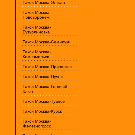
Такси Москва-Элиста
Такси Москва-
Нововоронеж
Такси Москва-
Бутурлиновка
Такси Москва-Семилуки
Такси Москва-
Комсомольск
Такси Москва-Приволжск
Такси Москва-Пучеж
Такси Москва-Горячий
Ключ
Такси Москва-Туапсе
Такси Москва-Курск
Такси Москва-
Железногорск