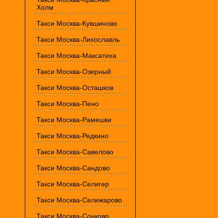
Холм
Такси Москва-Кувшиново
Такси Москва-Лихославль
Такси Москва-Максатиха
Такси Москва-Озерный
Такси Москва-Осташков
Такси Москва-Пено
Такси Москва-Рамешки
Такси Москва-Редкино
Такси Москва-Савелово
Такси Москва-Сандово
Такси Москва-Селигер
Такси Москва-Селижарово
Такси Москва-Сонково