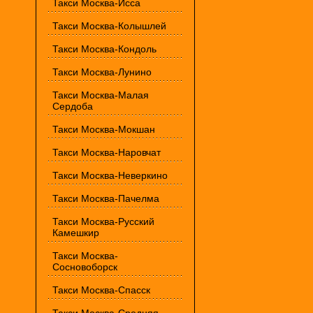
Такси Москва-Исса
Такси Москва-Колышлей
Такси Москва-Кондоль
Такси Москва-Лунино
Такси Москва-Малая
Сердоба
Такси Москва-Мокшан
Такси Москва-Наровчат
Такси Москва-Неверкино
Такси Москва-Пачелма
Такси Москва-Русский
Камешкир
Такси Москва-
Сосновоборск
Такси Москва-Спасск