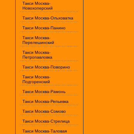
Такси Москва-
Новохоперский
Такси Москва-Ольховатка
Такси Москва-Панино
Такси Москва-
Перелешинский
Такси Москва-
Петропавловка
Такси Москва-Поворино
Такси Москва-
Подгоренский
Такси Москва-Рамонь
Такси Москва-Репьевка
Такси Москва-Сомово
Такси Москва-Стрелица
Такси Москва-Таловая