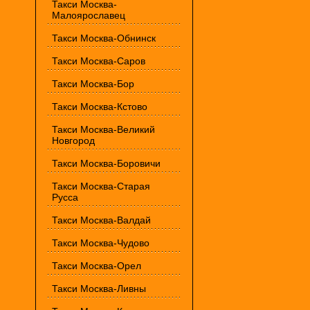
Такси Москва-
Малоярославец
Такси Москва-Обнинск
Такси Москва-Саров
Такси Москва-Бор
Такси Москва-Кстово
Такси Москва-Великий
Новгород
Такси Москва-Боровичи
Такси Москва-Старая
Русса
Такси Москва-Валдай
Такси Москва-Чудово
Такси Москва-Орел
Такси Москва-Ливны