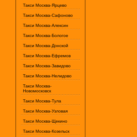
Такси Москва-Ярцево
Такси Москва-Сафоново
Такси Москва-Алексин
Такси Москва-Бологое
Такси Москва-Донской
Такси Москва-Ефремов
Такси Москва-Завидово
Такси Москва-Нелидово
Такси Москва-
Новомосковск
Такси Москва-Тула
Такси Москва-Узловая
Такси Москва-Щекино
Такси Москва-Козельск