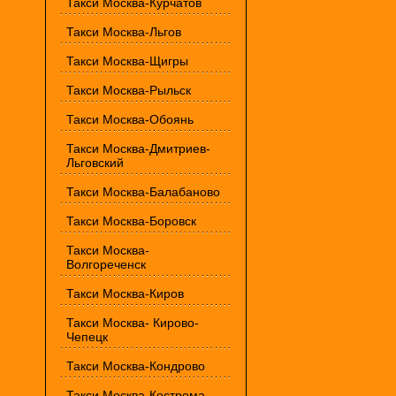
Такси Москва-Курчатов
Такси Москва-Льгов
Такси Москва-Щигры
Такси Москва-Рыльск
Такси Москва-Обоянь
Такси Москва-Дмитриев-
Льговский
Такси Москва-Балабаново
Такси Москва-Боровск
Такси Москва-
Волгореченск
Такси Москва-Киров
Такси Москва- Кирово-
Чепецк
Такси Москва-Кондрово
Такси Москва-Кострома