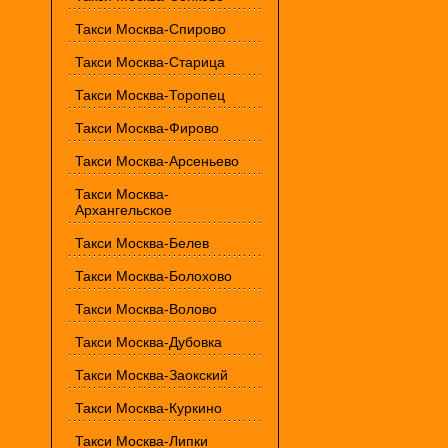
Такси Москва-Спирово
Такси Москва-Старица
Такси Москва-Торопец
Такси Москва-Фирово
Такси Москва-Арсеньево
Такси Москва-
Архангельское
Такси Москва-Белев
Такси Москва-Болохово
Такси Москва-Волово
Такси Москва-Дубовка
Такси Москва-Заокский
Такси Москва-Куркино
Такси Москва-Липки