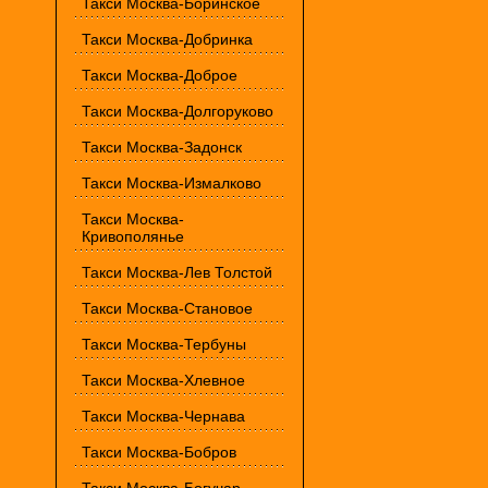
Такси Москва-Боринское
Такси Москва-Добринка
Такси Москва-Доброе
Такси Москва-Долгоруково
Такси Москва-Задонск
Такси Москва-Измалково
Такси Москва-
Кривополянье
Такси Москва-Лев Толстой
Такси Москва-Становое
Такси Москва-Тербуны
Такси Москва-Хлевное
Такси Москва-Чернава
Такси Москва-Бобров