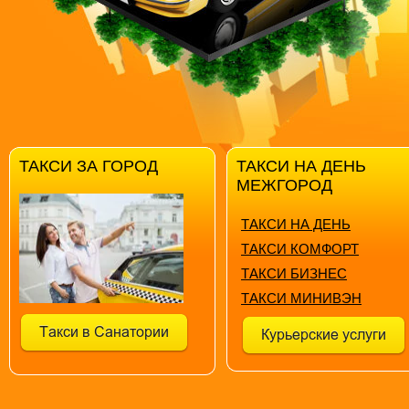
ТАКСИ ЗА ГОРОД
ТАКСИ НА ДЕНЬ
МЕЖГОРОД
ТАКСИ НА ДЕНЬ
ТАКСИ КОМФОРТ
ТАКСИ БИЗНЕС
ТАКСИ МИНИВЭН