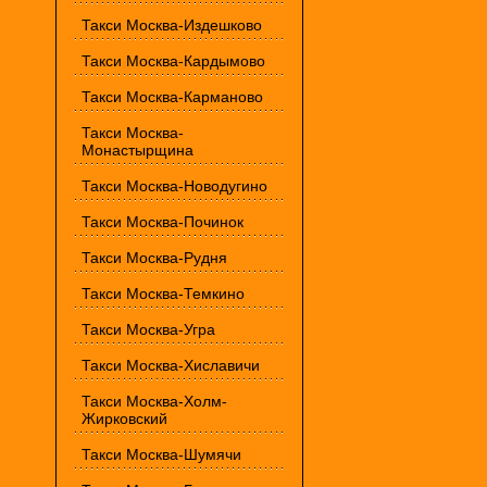
Такси Москва-Издешково
Такси Москва-Кардымово
Такси Москва-Карманово
Такси Москва-
Монастырщина
Такси Москва-Новодугино
Такси Москва-Починок
Такси Москва-Рудня
Такси Москва-Темкино
Такси Москва-Угра
Такси Москва-Хиславичи
Такси Москва-Холм-
Жирковский
Такси Москва-Шумячи