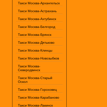
Такси Москва-Архангельск
Такси Москва-Астрахань
Такси Москва-Ахтубинск
Такси Москва-Белгород
Такси Москва-Брянск
Такси Москва-Дятьково
Такси Москва-Клинцы
Такси Москва-Новозыбков
Такси Москва-
Северодвинск
Такси Москва-Старый
Оскол
Такси Москва-Гороховец
Такси Москва-Карабаново
Такси Москва-Лакинск