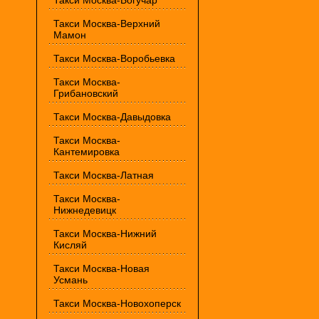
Такси Москва-Богучар
Такси Москва-Верхний
Мамон
Такси Москва-Воробьевка
Такси Москва-
Грибановский
Такси Москва-Давыдовка
Такси Москва-
Кантемировка
Такси Москва-Латная
Такси Москва-
Нижнедевицк
Такси Москва-Нижний
Кисляй
Такси Москва-Новая
Усмань
Такси Москва-Новохоперск