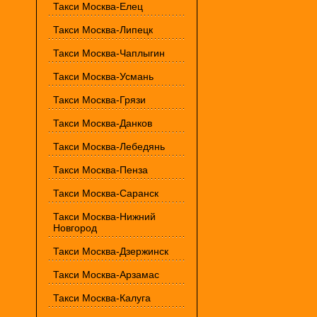
Такси Москва-Елец
Такси Москва-Липецк
Такси Москва-Чаплыгин
Такси Москва-Усмань
Такси Москва-Грязи
Такси Москва-Данков
Такси Москва-Лебедянь
Такси Москва-Пенза
Такси Москва-Саранск
Такси Москва-Нижний
Новгород
Такси Москва-Дзержинск
Такси Москва-Арзамас
Такси Москва-Калуга