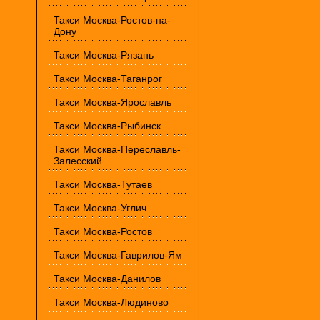
Такси Москва-Ростов-на-
Дону
Такси Москва-Рязань
Такси Москва-Таганрог
Такси Москва-Ярославль
Такси Москва-Рыбинск
Такси Москва-Переславль-
Залесский
Такси Москва-Тутаев
Такси Москва-Углич
Такси Москва-Ростов
Такси Москва-Гаврилов-Ям
Такси Москва-Данилов
Такси Москва-Людиново