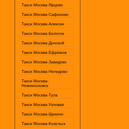
Такси Москва-Ярцево
Такси Москва-Сафоново
Такси Москва-Алексин
Такси Москва-Бологое
Такси Москва-Донской
Такси Москва-Ефремов
Такси Москва-Завидово
Такси Москва-Нелидово
Такси Москва-
Новомосковск
Такси Москва-Тула
Такси Москва-Узловая
Такси Москва-Щекино
Такси Москва-Козельск