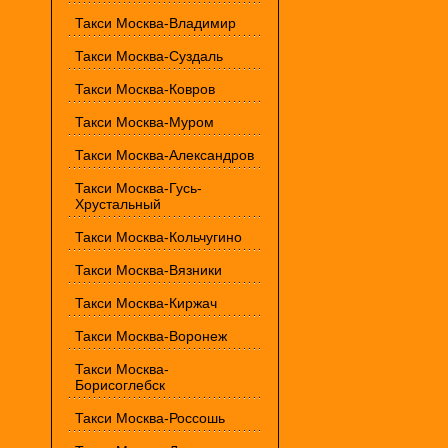
Такси Москва-Владимир
Такси Москва-Суздаль
Такси Москва-Ковров
Такси Москва-Муром
Такси Москва-Александров
Такси Москва-Гусь-
Хрустальный
Такси Москва-Кольчугино
Такси Москва-Вязники
Такси Москва-Киржач
Такси Москва-Воронеж
Такси Москва-
Борисоглебск
Такси Москва-Россошь