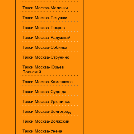
Такси Москва-Меленки
Такси Москва-Петушки
Такси Москва-Покров
Такси Москва-Радужный
Такси Москва-Собинка
Такси Москва-Струнино
Такси Москва-Юрьев
Польский
Такси Москва-Камешково
Такси Москва-Судогда
Такси Москва-Урюпинск
Такси Москва-Волгоград
Такси Москва-Волжский
Такси Москва-Унеча