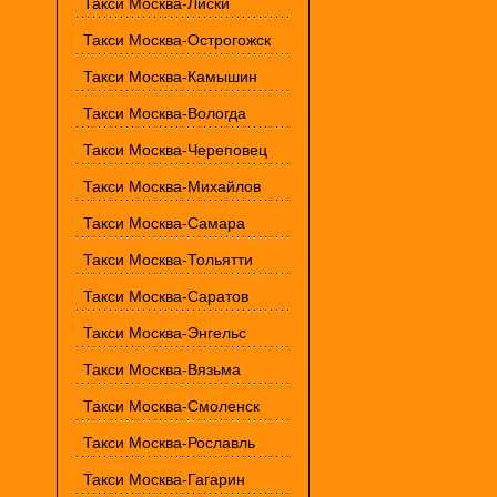
Такси Москва-Лиски
Такси Москва-Острогожск
Такси Москва-Камышин
Такси Москва-Вологда
Такси Москва-Череповец
Такси Москва-Михайлов
Такси Москва-Самара
Такси Москва-Тольятти
Такси Москва-Саратов
Такси Москва-Энгельс
Такси Москва-Вязьма
Такси Москва-Смоленск
Такси Москва-Рославль
Такси Москва-Гагарин