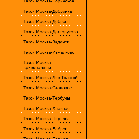
Такси Москва-Боринское
Такси Москва-Добринка
Такси Москва-Доброе
Такси Москва-Долгоруково
Такси Москва-Задонск
Такси Москва-Измалково
Такси Москва-
Кривополянье
Такси Москва-Лев Толстой
Такси Москва-Становое
Такси Москва-Тербуны
Такси Москва-Хлевное
Такси Москва-Чернава
Такси Москва-Бобров