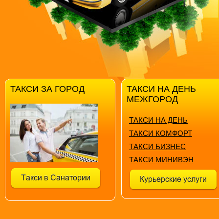
ТАКСИ ЗА ГОРОД
ТАКСИ НА ДЕНЬ
МЕЖГОРОД
ТАКСИ НА ДЕНЬ
ТАКСИ КОМФОРТ
ТАКСИ БИЗНЕС
ТАКСИ МИНИВЭН