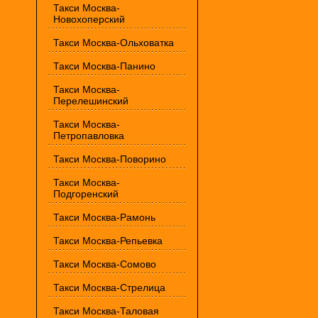
Такси Москва-
Новохоперский
Такси Москва-Ольховатка
Такси Москва-Панино
Такси Москва-
Перелешинский
Такси Москва-
Петропавловка
Такси Москва-Поворино
Такси Москва-
Подгоренский
Такси Москва-Рамонь
Такси Москва-Репьевка
Такси Москва-Сомово
Такси Москва-Стрелица
Такси Москва-Таловая