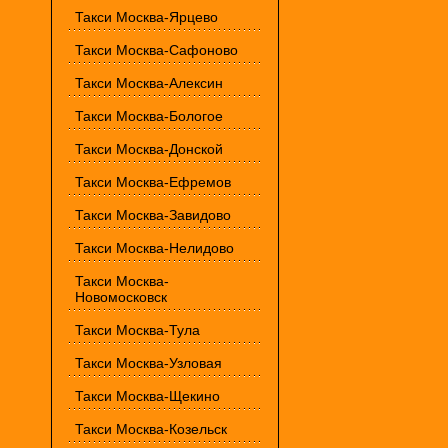
Такси Москва-Ярцево
Такси Москва-Сафоново
Такси Москва-Алексин
Такси Москва-Бологое
Такси Москва-Донской
Такси Москва-Ефремов
Такси Москва-Завидово
Такси Москва-Нелидово
Такси Москва-
Новомосковск
Такси Москва-Тула
Такси Москва-Узловая
Такси Москва-Щекино
Такси Москва-Козельск