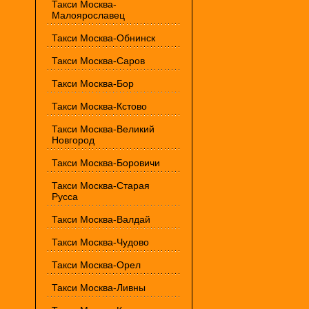
Такси Москва-
Малоярославец
Такси Москва-Обнинск
Такси Москва-Саров
Такси Москва-Бор
Такси Москва-Кстово
Такси Москва-Великий
Новгород
Такси Москва-Боровичи
Такси Москва-Старая
Русса
Такси Москва-Валдай
Такси Москва-Чудово
Такси Москва-Орел
Такси Москва-Ливны