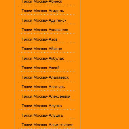
Такси Москва-Абинск
Такси Москва-Агидель
Такси Москва-Адыгейск
Такси Москва-Азнакаево
Такси Москва-Азов
Такси Москва-Айкино
Такси Москва-Акбулак
Такси Москва-Аксай
Такси Москва-Алапаевск
Такси Москва-Алатырь
Такси Москва-Алексеевка
Такси Москва-Алупка
Такси Москва-Алушта
Такси Москва-Альметьевск