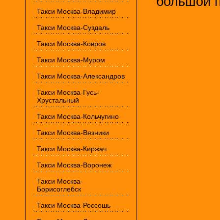
большой 
Такси Москва-Владимир
Такси Москва-Суздаль
Такси Москва-Ковров
Такси Москва-Муром
Такси Москва-Александров
Такси Москва-Гусь-
Хрустальный
Такси Москва-Кольчугино
Такси Москва-Вязники
Такси Москва-Киржач
Такси Москва-Воронеж
Такси Москва-
Борисоглебск
Такси Москва-Россошь