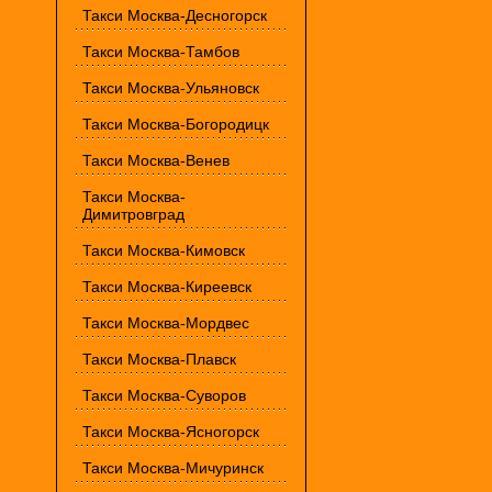
Такси Москва-Десногорск
Такси Москва-Тамбов
Такси Москва-Ульяновск
Такси Москва-Богородицк
Такси Москва-Венев
Такси Москва-
Димитровград
Такси Москва-Кимовск
Такси Москва-Киреевск
Такси Москва-Мордвес
Такси Москва-Плавск
Такси Москва-Суворов
Такси Москва-Ясногорск
Такси Москва-Мичуринск