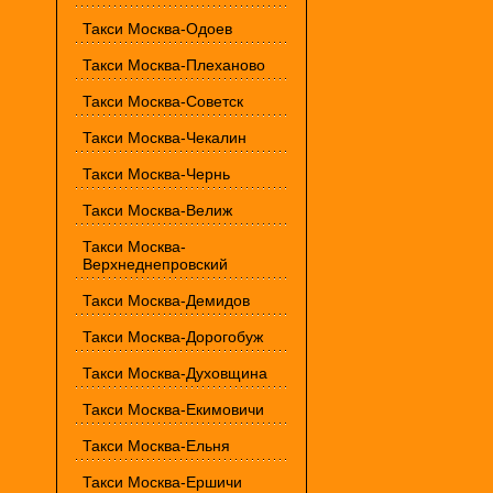
Такси Москва-Одоев
Такси Москва-Плеханово
Такси Москва-Советск
Такси Москва-Чекалин
Такси Москва-Чернь
Такси Москва-Велиж
Такси Москва-
Верхнеднепровский
Такси Москва-Демидов
Такси Москва-Дорогобуж
Такси Москва-Духовщина
Такси Москва-Екимовичи
Такси Москва-Ельня
Такси Москва-Ершичи