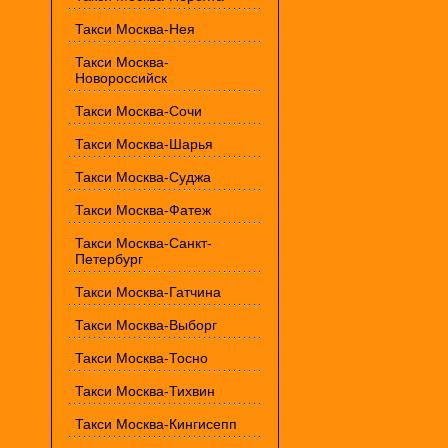
Такси Москва-Нея
Такси Москва-
Новороссийск
Такси Москва-Сочи
Такси Москва-Шарья
Такси Москва-Суджа
Такси Москва-Фатеж
Такси Москва-Санкт-
Петербург
Такси Москва-Гатчина
Такси Москва-Выборг
Такси Москва-Тосно
Такси Москва-Тихвин
Такси Москва-Кингисепп