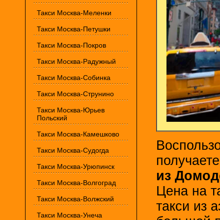
Такси Москва-Меленки
Такси Москва-Петушки
Такси Москва-Покров
Такси Москва-Радужный
Такси Москва-Собинка
Такси Москва-Струнино
Такси Москва-Юрьев
Польский
Такси Москва-Камешково
Воспольз
Такси Москва-Судогда
получает
Такси Москва-Урюпинск
из Домод
Такси Москва-Волгоград
Цена на т
Такси Москва-Волжский
такси из 
Такси Москва-Унеча