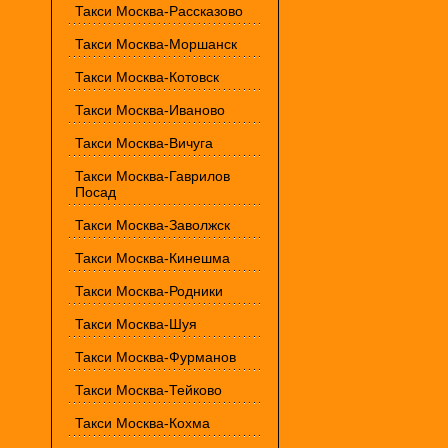
Такси Москва-Рассказово
Такси Москва-Моршанск
Такси Москва-Котовск
Такси Москва-Иваново
Такси Москва-Вичуга
Такси Москва-Гаврилов
Посад
Такси Москва-Заволжск
Такси Москва-Кинешма
Такси Москва-Родники
Такси Москва-Шуя
Такси Москва-Фурманов
Такси Москва-Тейково
Такси Москва-Кохма