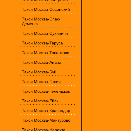
Такси Москва-Сосенский
Такси Москва-Спас-
Деменск
Такси Москва-Сухиничи
Такси Москва-Таруса
Такси Москва-Товарково
Такси Москва-Анапа
Такси Москва-Буй
Такси Москва-Галич
Такси Москва-Геленджик
Такси Москва-Ейск
Такси Москва-Краснодар
Такси Москва-Мантурово
Такси Москва-Нерехта