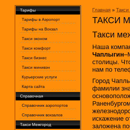
Главная
»
Такси
Тарифы
ТАКСИ 
Тарифы в Аэропорт
Тарифы на Вокзал
Такси ме
Такси эконом
Наша компан
Такси комфорт
Чаплыгин
–
Такси бизнес
столицы. Ч
Такси минивэн
нам по теле
Курьерские услуги
Город Чаплы
Карта сайта
фамилии зна
основополож
Справочная
Раненбургом
Справочник аэропортов
железнодоро
Справочник вокзалов
искажение о
Такси Межгород
заложена по