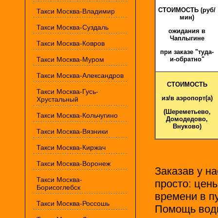
СТОИМОСТЬ (руб/
Такси Москва-Владимир
мин)
Такси Москва-Суздаль
ожидания в
Чаплыгине
Такси Москва-Ковров
при заказе "туда-
Такси Москва-Муром
и-обратно"
Такси Москва-Александров
СТОИМОСТЬ
Такси Москва-Гусь-
из/в аэропорт(а)
Хрустальный
(Шереметьево,
Такси Москва-Кольчугино
Домодедово,
Внуково)
Такси Москва-Вязники
Такси Москва-Киржач
Такси Москва-Воронеж
Заказав у н
Такси Москва-
просто: цен
Борисоглебск
времени в п
Такси Москва-Россошь
Помощь води