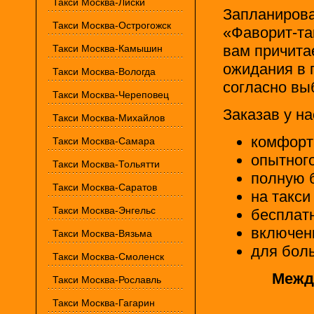
Такси Москва-Лиски
Запланирова
Такси Москва-Острогожск
«Фаворит-так
вам причита
Такси Москва-Камышин
ожидания в 
Такси Москва-Вологда
согласно вы
Такси Москва-Череповец
Заказав у на
Такси Москва-Михайлов
комфорт
Такси Москва-Самара
опытного
Такси Москва-Тольятти
полную 
Такси Москва-Саратов
на такси
Такси Москва-Энгельс
бесплат
включенн
Такси Москва-Вязьма
для боль
Такси Москва-Смоленск
Между
Такси Москва-Рославль
Такси Москва-Гагарин