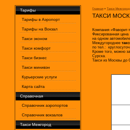
Главная
»
Такси Межгород
Тарифы
ТАКСИ МОСК
Тарифы в Аэропорт
Тарифы на Вокзал
Компания «Фаворит-т
Фиксированная цена 
Такси эконом
на одном автомобиле
Междугороднее
такс
по тел.: круглосуточ
Такси комфорт
Кроме того, можно з
Сурска.
Такси бизнес
Такси из Москвы до 
Такси минивэн
Курьерские услуги
Карта сайта
Справочная
Справочник аэропортов
Справочник вокзалов
Такси Межгород