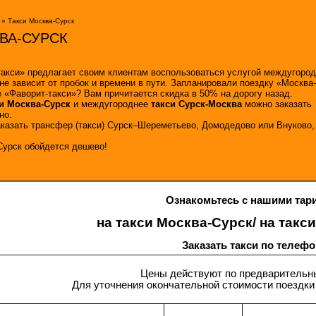
» Такси Москва-Сурск
ВА-СУРСК
акси» предлагает своим клиентам воспользоваться услугой междугородн
не зависит от пробок и времени в пути. Запланировали поездку «Москва
 «Фаворит-такси»? Вам причитается скидка в 50% на дорогу назад.
и Москва-Сурск
и междугороднее
такси Сурск-Москва
можно заказать
но.
аказать трансфер (такси) Сурск–Шереметьево, Домодедово или Внуково, 
Сурск обойдется дешево!
Ознакомьтесь с нашими
тар
на такси Москва-Сурск/ на такс
Заказать такси по телеф
Цены действуют по предварительн
Для уточнения окончательной стоимости поездки