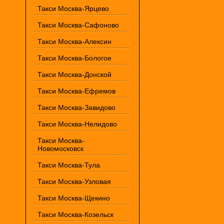
Такси Москва-Ярцево
Такси Москва-Сафоново
Такси Москва-Алексин
Такси Москва-Бологое
Такси Москва-Донской
Такси Москва-Ефремов
Такси Москва-Завидово
Такси Москва-Нелидово
Такси Москва-
Новомосковск
Такси Москва-Тула
Такси Москва-Узловая
Такси Москва-Щекино
Такси Москва-Козельск