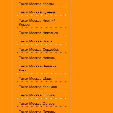
Такси Москва-Кромы
Такси Москва-Кузнецк
Такси Москва-Нижний
Ломов
Такси Москва-Никольск
Такси Москва-Псков
Такси Москва-Сердобск
Такси Москва-Невель
Такси Москва-Великие
Луки
Такси Москва-Шацк
Такси Москва-Касимов
Такси Москва-Опочка
Такси Москва-Остров
Такси Москва-Печоры