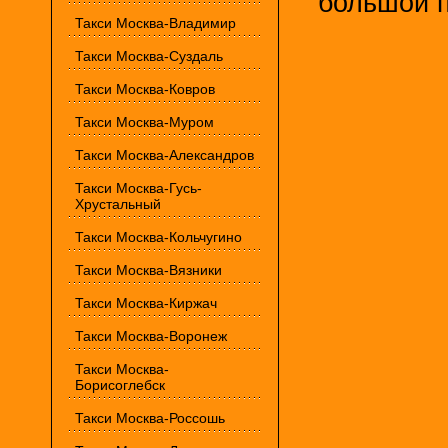
большой 
Такси Москва-Владимир
Такси Москва-Суздаль
Такси Москва-Ковров
Такси Москва-Муром
Такси Москва-Александров
Такси Москва-Гусь-
Хрустальный
Такси Москва-Кольчугино
Такси Москва-Вязники
Такси Москва-Киржач
Такси Москва-Воронеж
Такси Москва-
Борисоглебск
Такси Москва-Россошь