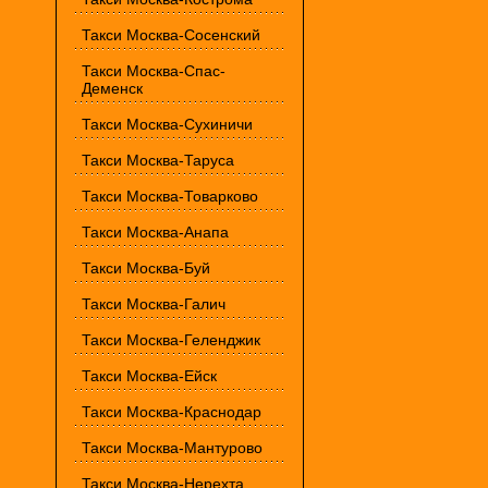
Такси Москва-Сосенский
Такси Москва-Спас-
Деменск
Такси Москва-Сухиничи
Такси Москва-Таруса
Такси Москва-Товарково
Такси Москва-Анапа
Такси Москва-Буй
Такси Москва-Галич
Такси Москва-Геленджик
Такси Москва-Ейск
Такси Москва-Краснодар
Такси Москва-Мантурово
Такси Москва-Нерехта