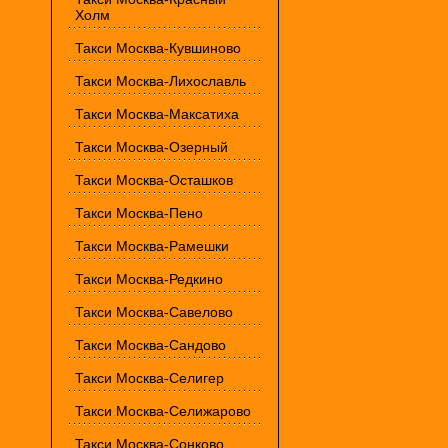
Холм
Такси Москва-Кувшиново
Такси Москва-Лихославль
Такси Москва-Максатиха
Такси Москва-Озерный
Такси Москва-Осташков
Такси Москва-Пено
Такси Москва-Рамешки
Такси Москва-Редкино
Такси Москва-Савелово
Такси Москва-Сандово
Такси Москва-Селигер
Такси Москва-Селижарово
Такси Москва-Сонково