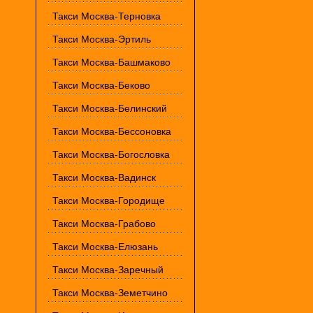
Такси Москва-Терновка
Такси Москва-Эртиль
Такси Москва-Башмаково
Такси Москва-Беково
Такси Москва-Белинский
Такси Москва-Бессоновка
Такси Москва-Богословка
Такси Москва-Вадинск
Такси Москва-Городище
Такси Москва-Грабово
Такси Москва-Елюзань
Такси Москва-Заречный
Такси Москва-Земетчино