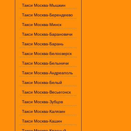
Такси Москва-Мышкин
Такси Москва-Берендеево
Такси Москва-Минск
Такси Москва-Барановичи
Такси Москва-Барань
Такси Москва-Белоозерск
Такси Москва-Белыничи
Такси Москва-Андреаполь
Такси Москва-Белый
Такси Москва-Весьегонск
Такси Москва-Зубцов
Такси Москва-Калязин
Такси Москва-Кашин
Такси Москва-Красный