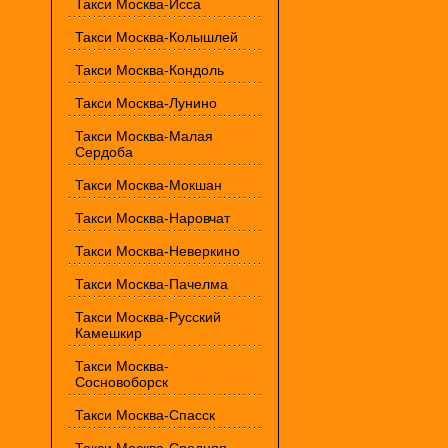
Такси Москва-Исса
Такси Москва-Колышлей
Такси Москва-Кондоль
Такси Москва-Лунино
Такси Москва-Малая
Сердоба
Такси Москва-Мокшан
Такси Москва-Наровчат
Такси Москва-Неверкино
Такси Москва-Пачелма
Такси Москва-Русский
Камешкир
Такси Москва-
Сосновоборск
Такси Москва-Спасск