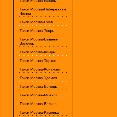
Такси Москва-Казань
Такси Москва-Набережные
Челны
Такси Москва-Ржев
Такси Москва-Тверь
Такси Москва-Вышний
Волочек
Такси Москва-Кимры
Такси Москва-Торжок
Такси Москва-Конаково
Такси Москва-Удомля
Такси Москва-Бежецк
Такси Москва-Мценск
Такси Москва-Болхов
Такси Москва-Каменка