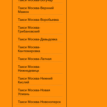
Такси Москва-Богучар
Такси Москва-Верхний
Мамон
Такси Москва-Воробьевка
Такси Москва-
Грибановский
Такси Москва-Давыдовка
Такси Москва-
Кантемировка
Такси Москва-Латная
Такси Москва-
Нижнедевицк
Такси Москва-Нижний
Кисляй
Такси Москва-Новая
Усмань
Такси Москва-Новохоперск